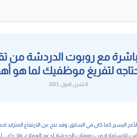
مباشرة مع روبوت الدردشة من تق
تاجه لتفريغ موظفيك لما هو أه
8 تشرن الاول ,2023
أمر اليسير كما كان في السابق، وقد نتج عن الارتفاع المتزايد لحجم
وقت للاستفادة من روبوتات الدردشة لدعم العملاء، ولا داعي 