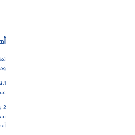
أه
تعت
ومس
1. تعزيز شعور الطالب بالأمان
عند
2. بناء الثقة بين الطرفين
تتي
أف