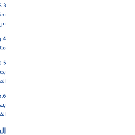
3. كشف المشكلات التعليمية بشكل سريع
يمك
بين
4. رفع شعور الطالب بالفخر والاعتزاز
متا
5. تدخل إيجابي من أولياء الأمور
يجب
الم
6. معرفة نقاط القوة والضعف
يسا
الق
ال