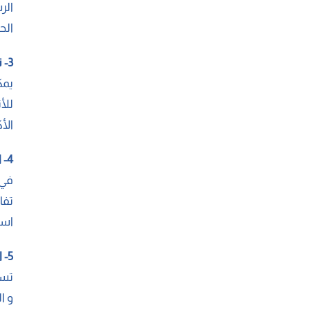
الر
الح
3- تسهيل التسجيل والإرشاد الأكاديمي
يمك
للأ
الأ
4- التنبيهات العاجلة ورسائل الطوارئ
في 
تفا
است
5- التواصل مع الطاقم التعليمي والإداري
تست
و ا